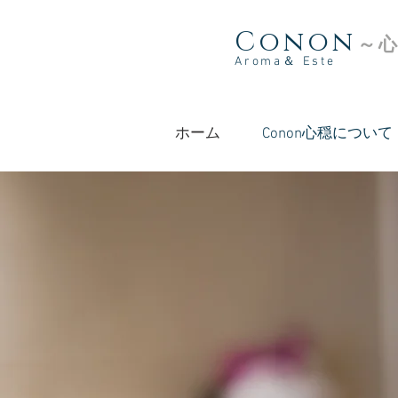
Conon
～
Aroma＆ Este
ホーム
Conon心穏について
美